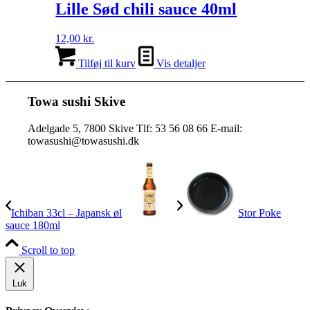
Lille Sød chili sauce 40ml
12,00
kr.
Tilføj til kurv
Vis detaljer
Towa sushi Skive
Adelgade 5, 7800 Skive Tlf: 53 56 08 66 E-mail:
towasushi@towasushi.dk
Ichiban 33cl – Japansk øl
Stor Poke
sauce 180ml
Scroll to top
Luk