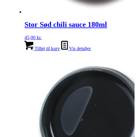
Stor Sød chili sauce 180ml
45,00
kr.
Tilføj til kurv
Vis detaljer