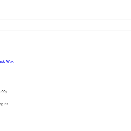
ansk Wok
5:00)
og ris