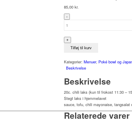
85,00
kr.
Chili
Laks
(kun
til
frokost)
antal
Tilføj til kurv
Kategorier:
Menuer
,
Poké bowl og Jap
Beskrivelse
Beskrivelse
20c. chili laks (kun til frokost 11:30 – 1
Stegt laks i hjemmelavet
sauce, tofu, chili mayonaise, tangsalat 
Relaterede varer