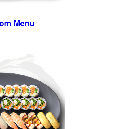
dom Menu
ne