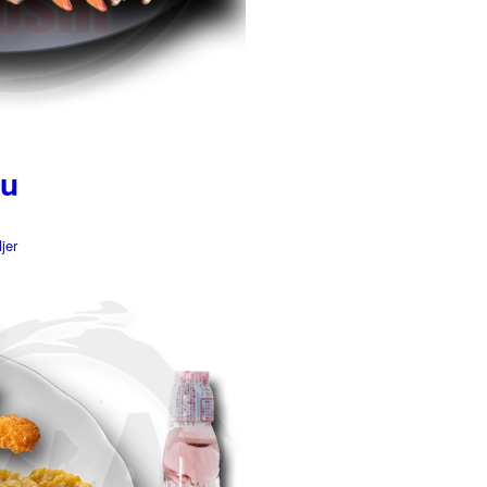
nu
jer