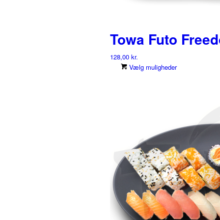
Towa Futo Free
128,00
kr.
Dette
Vælg muligheder
vare
har
flere
varianter.
Muligheder
kan
vælges
på
varesiden