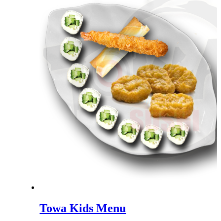
kan
vælges
på
varesiden
Towa Kids Menu