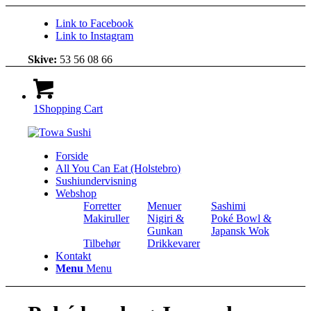
Link to Facebook
Link to Instagram
Skive:
53 56 08 66
1
Shopping Cart
Forside
All You Can Eat (Holstebro)
Sushiundervisning
Webshop
Forretter
Menuer
Sashimi
Makiruller
Nigiri &
Poké Bowl &
Gunkan
Japansk Wok
Tilbehør
Drikkevarer
Kontakt
Menu
Menu