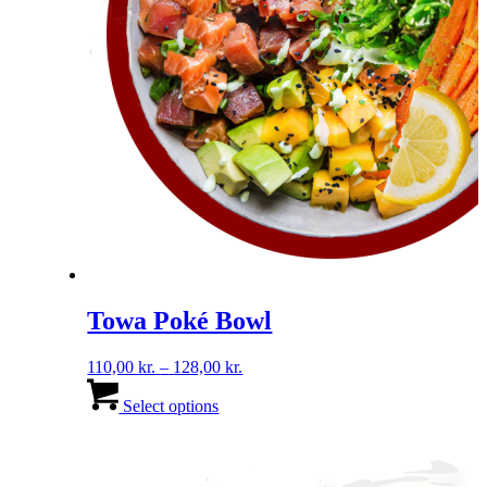
Towa Poké Bowl
Prisinterval:
110,00
kr.
–
128,00
kr.
Dette
110,00 kr.
vare
til
Select options
har
128,00 kr.
flere
varianter.
Mulighederne