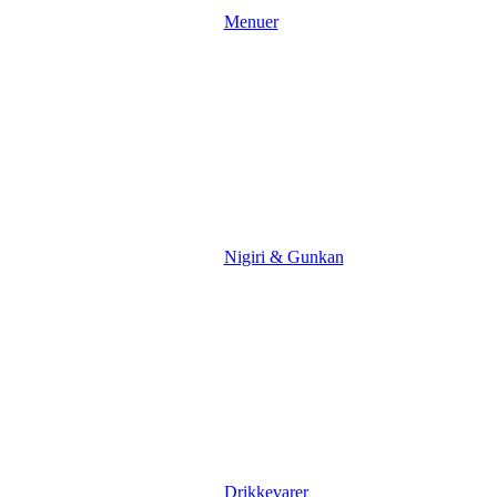
Menuer
Nigiri & Gunkan
Drikkevarer