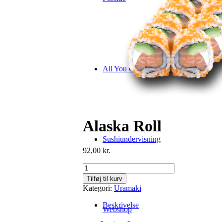
All You Can Eat (Holstebro)
Alaska Roll
Sushiundervisning
92,00
kr.
Alaska
Roll
Tilføj til kurv
antal
Kategori:
Uramaki
Beskrivelse
Webshop