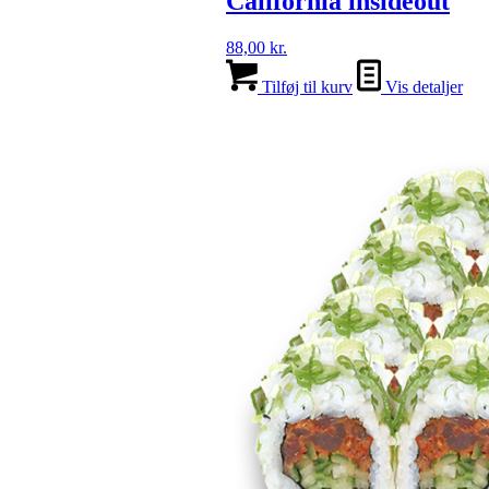
California insideout
88,00
kr.
Tilføj til kurv
Vis detaljer