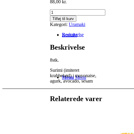
88,00
kr.
California
insideout
Tilføj til kurv
antal
Kategori:
Uramaki
Beskrivelse
Kontakt
Beskrivelse
8stk.
Surimi (imiteret
krabbekød) i mayonaise,
Menu
Menu
agurk, avocado, sesam
Relaterede varer