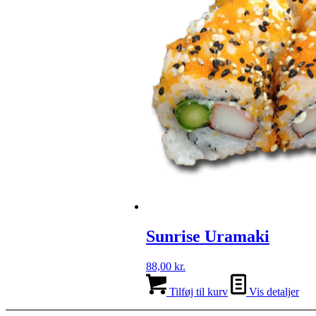
Sunrise Uramaki
88,00
kr.
Tilføj til kurv
Vis detaljer