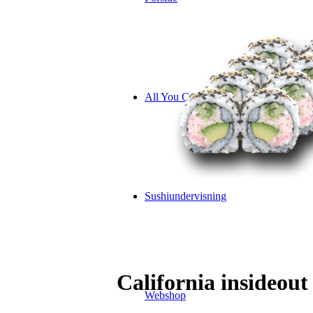
All You Can Eat (Holstebro)
Sushiundervisning
California insideout
Webshop