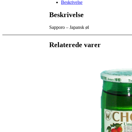
øl
Beskrivelse
antal
Beskrivelse
Sapporo – Japansk øl
Relaterede varer