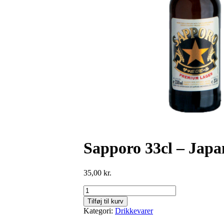
Sapporo 33cl – Japa
35,00
kr.
Sapporo
33cl
Tilføj til kurv
-
Kategori:
Drikkevarer
Japansk