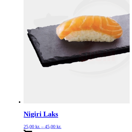
Nigiri Laks
Prisinterval:
25,00
kr.
–
45,00
kr.
25,00 kr.
Dette