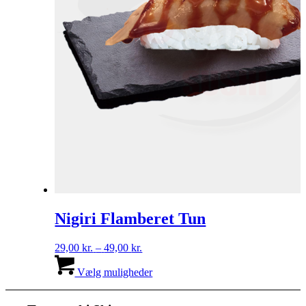
Nigiri Flamberet Tun
Prisinterval:
29,00
kr.
–
49,00
kr.
29,00 kr.
Dette
til
vare
Vælg muligheder
49,00 kr.
har
flere