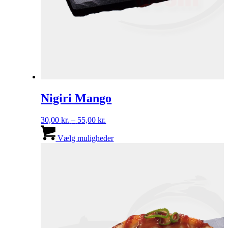
Nigiri Mango
Prisinterval:
30,00
kr.
–
55,00
kr.
30,00 kr.
Dette
til
vare
Vælg muligheder
55,00 kr.
har
flere
varianter.
Mulighederne
kan
vælges
på
varesiden