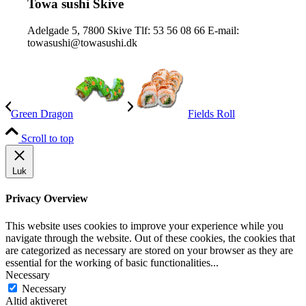
varianter.
Towa sushi Skive
Mulighederne
kan
Adelgade 5, 7800 Skive Tlf: 53 56 08 66 E-mail:
vælges
towasushi@towasushi.dk
på
varesiden
Green Dragon
Fields Roll
Scroll to top
Luk
Privacy Overview
This website uses cookies to improve your experience while you
navigate through the website. Out of these cookies, the cookies that
are categorized as necessary are stored on your browser as they are
essential for the working of basic functionalities
...
Necessary
Necessary
Altid aktiveret