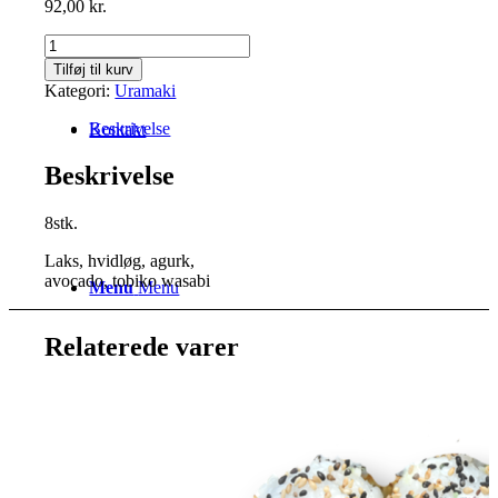
92,00
kr.
New
York
Tilføj til kurv
Uramaki
Kategori:
Uramaki
antal
Beskrivelse
Kontakt
Beskrivelse
8stk.
Laks, hvidløg, agurk,
avocado, tobiko wasabi
Menu
Menu
Relaterede varer