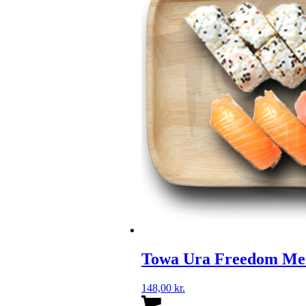
på
varesiden
Towa Ura Freedom Me
148,00
kr.
Dette