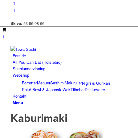
Skive:
53 56 08 66
1
Forside
All You Can Eat (Holstebro)
Sushiundervisning
Webshop
Forretter
Menuer
Sashimi
Makiruller
Nigiri & Gunkan
Poké Bowl & Japansk Wok
Tilbehør
Drikkevarer
Kontakt
Menu
Kaburimaki